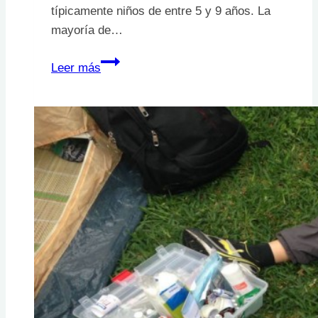
típicamente niños de entre 5 y 9 años. La
mayoría de…
Mordeduras
Leer más
de
perro.
¿Que
hacer?