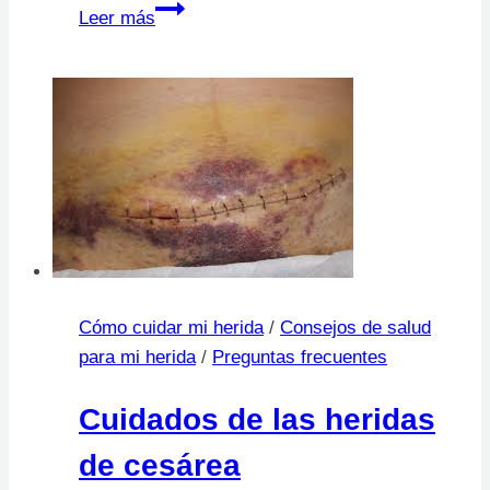
Abrasiones:
Leer más
que
son
y
como
tratarlas
Cómo cuidar mi herida
/
Consejos de salud
para mi herida
/
Preguntas frecuentes
Cuidados de las heridas
de cesárea