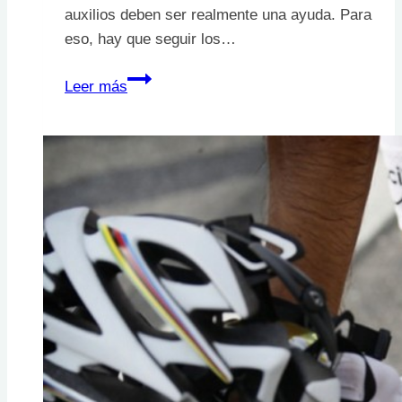
auxilios deben ser realmente una ayuda. Para
eso, hay que seguir los…
Montañismo:
Leer más
Primeros
auxilios
y
heridas