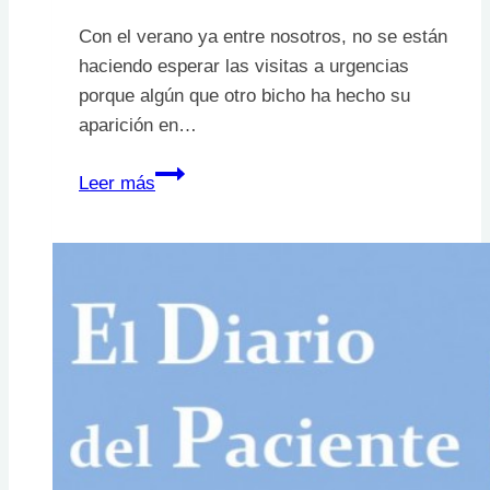
Con el verano ya entre nosotros, no se están
haciendo esperar las visitas a urgencias
porque algún que otro bicho ha hecho su
aparición en…
¿Qué
Leer más
bicho
me
ha
picado?