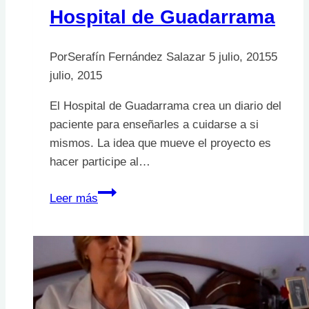
Hospital de Guadarrama
Por
Serafín Fernández Salazar
5 julio, 2015
5
julio, 2015
El Hospital de Guadarrama crea un diario del
paciente para enseñarles a cuidarse a si
mismos. La idea que mueve el proyecto es
hacer participe al…
Diario
Leer más
del
paciente
del
Hospital
de
Guadarrama