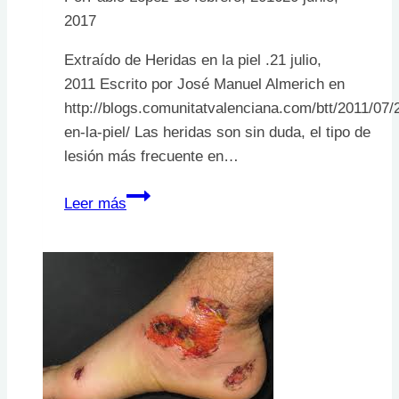
2017
Extraído de Heridas en la piel .21 julio,
2011 Escrito por José Manuel Almerich en
http://blogs.comunitatvalenciana.com/btt/2011/07/
en-la-piel/ Las heridas son sin duda, el tipo de
lesión más frecuente en…
Heridas
Leer más
en
bicicleta.
¿Que
hacer?