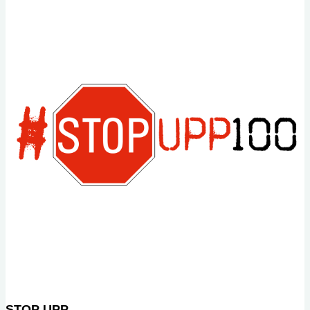
página
STOP UPP