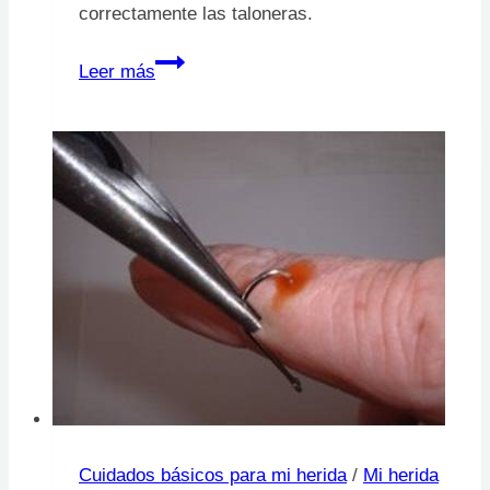
correctamente las taloneras.
Colocación
Leer más
adecuada
de
taloneras
Cuidados básicos para mi herida
/
Mi herida