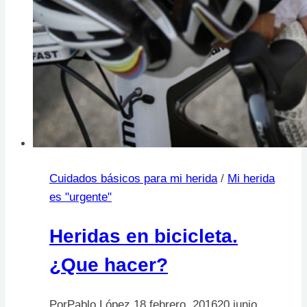
Cuidados básicos para mi herida
/
Mi herida
es "urgente"
Heridas en bicicleta.
¿Que hacer?
Por
Pablo López
18 febrero, 2016
20 junio,