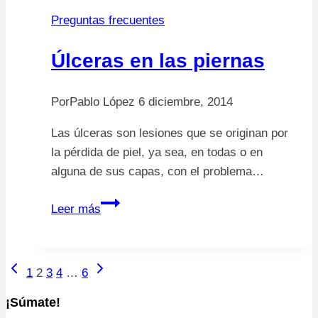
Preguntas frecuentes
Úlceras en las piernas
Por
Pablo López
6 diciembre, 2014
Las úlceras son lesiones que se originan por
la pérdida de piel, ya sea, en todas o en
alguna de sus capas, con el problema…
Úlceras
Leer más
en
las
piernas
Página
Siguiente
Navegación
1
2
3
4
…
6
anterior
página
de
¡Súmate!