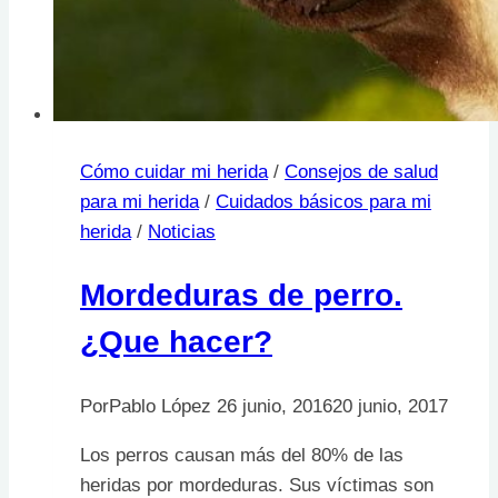
Cómo cuidar mi herida
/
Consejos de salud
para mi herida
/
Cuidados básicos para mi
herida
/
Noticias
Mordeduras de perro.
¿Que hacer?
Por
Pablo López
26 junio, 2016
20 junio, 2017
Los perros causan más del 80% de las
heridas por mordeduras. Sus víctimas son