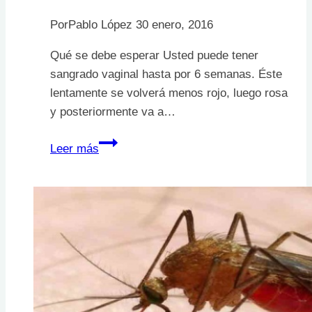
Por
Pablo López
30 enero, 2016
Qué se debe esperar Usted puede tener
sangrado vaginal hasta por 6 semanas. Éste
lentamente se volverá menos rojo, luego rosa
y posteriormente va a…
Cuidados
Leer más
de
las
heridas
de
cesárea