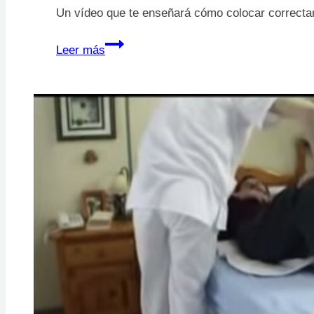
Un vídeo que te enseñará cómo colocar correcta
Colocación
Leer más
adecuada
de
taloneras