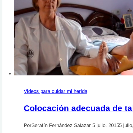
Videos para cuidar mi herida
Colocación adecuada de ta
Por
Serafín Fernández Salazar
5 julio, 2015
5 juli