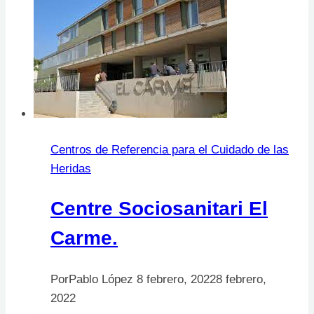
la
Santa
Creu
de
Vic
Centros de Referencia para el Cuidado de las
Heridas
Centre Sociosanitari El
Carme.
Por
Pablo López
8 febrero, 2022
8 febrero,
2022