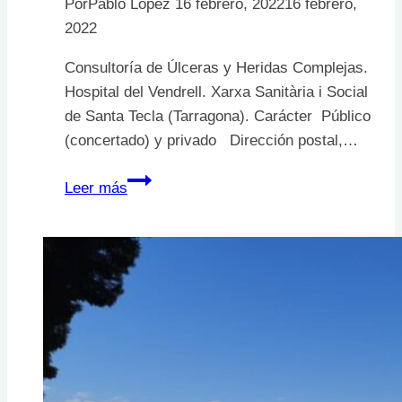
Por
Pablo López
16 febrero, 2022
16 febrero,
2022
Consultoría de Úlceras y Heridas Complejas.
Hospital del Vendrell. Xarxa Sanitària i Social
de Santa Tecla (Tarragona). Carácter Público
(concertado) y privado Dirección postal,…
Consultoría
Leer más
de
Úlceras
y
Heridas
Complejas.
Hospital
del
Vendrell