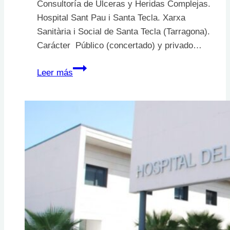
Consultoría de Úlceras y Heridas Complejas.
Hospital Sant Pau i Santa Tecla. Xarxa
Sanitària i Social de Santa Tecla (Tarragona).
Carácter Público (concertado) y privado…
Consultoría
Leer más
de
Úlceras
y
Heridas
Complejas.
Hospital
Sant
Pau
i
Santa
Tecla