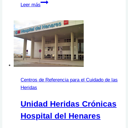
Unidad
Leer más
de
Heridas
de
Atención
Primaria
Organización
Sanitaria
Bilbao
Basurto
.Osakidetza.
Centros de Referencia para el Cuidado de las
Heridas
Unidad Heridas Crónicas
Hospital del Henares