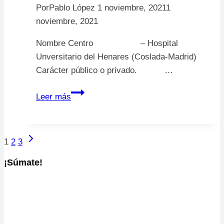
Por
Pablo López
1 noviembre, 2021
1
noviembre, 2021
Nombre Centro – Hospital
Unversitario del Henares (Coslada-Madrid)
Carácter público o privado. …
Unidad
Leer más
Heridas
Crónicas
Hospital
Siguiente
Navegación
1
2
3
del
página
Henares
de
¡Súmate!
página