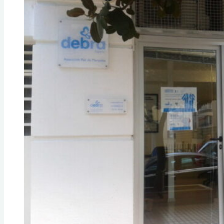
de
Salud
La
Puebla.
Palencia