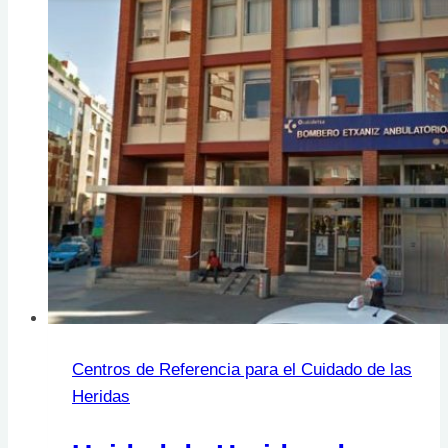
PARC
SANITARI
PERE
VIRGILI
Centros de Referencia para el Cuidado de las
Heridas