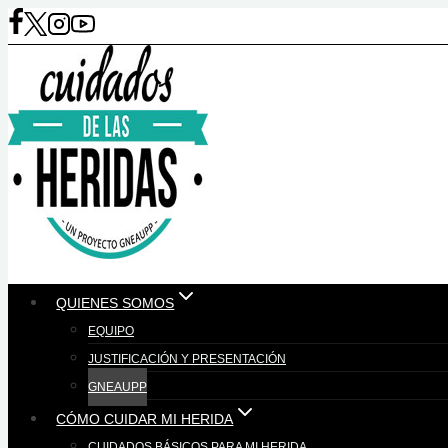
Saltar
al
contenido
QUIENES SOMOS
EQUIPO
JUSTIFICACIÓN Y PRESENTACIÓN
GNEAUPP
CÓMO CUIDAR MI HERIDA
CUIDADOS BÁSICOS PARA MI HERIDA