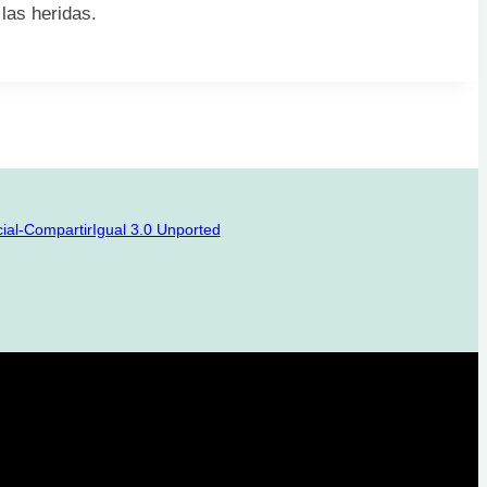
las heridas.
l-CompartirIgual 3.0 Unported