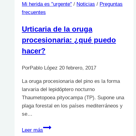
Mi herida es "urgente"
/
Noticias
/
Preguntas
frecuentes
Urticaria de la oruga
procesionaria: ¿qué puedo
hacer?
Por
Pablo López
20 febrero, 2017
La oruga procesionaria del pino es la forma
larvaria del lepidóptero nocturno
Thaumetopoea pityocampa (TP). Supone una
plaga forestal en los países mediterráneos y
se…
Urticaria
Leer más
de