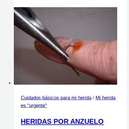
auxilios
y
heridas
Cuidados básicos para mi herida
/
Mi herida
es "urgente"
HERIDAS POR ANZUELO