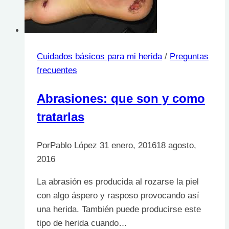
el
verano
por
los
Cuidados básicos para mi herida
/
Preguntas
pacientes
frecuentes
de
diabetes
Abrasiones: que son y como
tratarlas
Por
Pablo López
31 enero, 2016
18 agosto,
2016
La abrasión es producida al rozarse la piel
con algo áspero y rasposo provocando así
una herida. También puede producirse este
tipo de herida cuando…