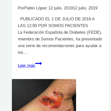
Por
Pablo López
12 julio, 2019
12 julio, 2019
PUBLICADO EL 1 DE JULIO DE 2019 A
LAS 12:00 POR SOMOS PACIENTES
La Federación Española de Diabetes (FEDE),
miembro de Somos Pacientes, ha presentado
una serie de recomendaciones para ayudar a
los…
Consejos
Leer más
para
el
cuidado
de
la
piel
en