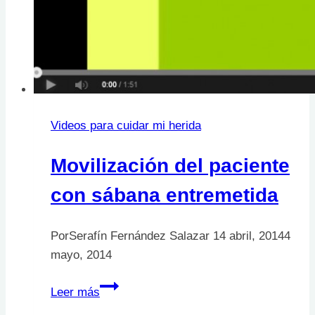
Videos para cuidar mi herida
Movilización del paciente
con sábana entremetida
Por
Serafín Fernández Salazar
14 abril, 2014
4
mayo, 2014
Movilización
Leer más
del