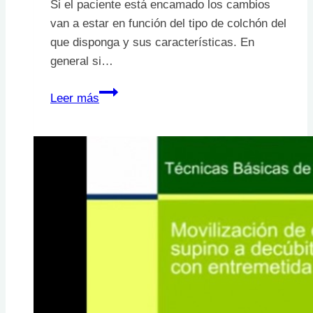
Si el paciente está encamado los cambios
van a estar en función del tipo de colchón del
que disponga y sus características. En
general si…
¿Cada
Leer más
cuánto
tiempo
hay
que
realizar
los
cambios
posturales
o
el
reposicionamiento?