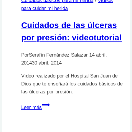
Cuidados básicos para mi herida
/
Videos
para cuidar mi herida
Cuidados de las úlceras
por presión: videotutorial
Por
Serafín Fernández Salazar
14 abril,
2014
30 abril, 2014
Vídeo realizado por el Hospital San Juan de
Dios que te enseñará los cuidados básicos de
las úlceras por presión.
Cuidados
Leer más
de
las
úlceras