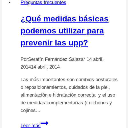
Preguntas frecuentes
por
presión:
¿Qué medidas básicas
videotutorial
podemos utilizar para
prevenir las upp?
Por
Serafín Fernández Salazar
14 abril,
2014
14 abril, 2014
Las más importantes son cambios posturales
o reposicionamientos, cuidados de la piel,
alimentación e hidratación correcta y el uso
de medidas complementarias (colchones y
cojines…
¿Qué
Leer más