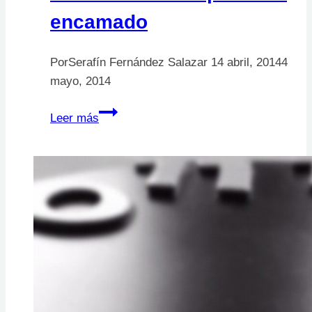
encamado
Por
Serafín Fernández Salazar
14 abril, 2014
4
mayo, 2014
Movilización
Leer más
del
paciente
encamado