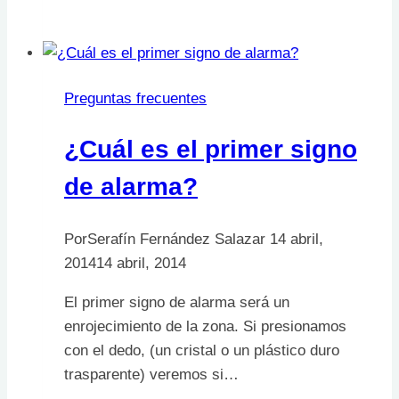
medidas
básicas
podemos
utilizar
Preguntas frecuentes
para
prevenir
¿Cuál es el primer signo
las
upp?
de alarma?
Por
Serafín Fernández Salazar
14 abril,
2014
14 abril, 2014
El primer signo de alarma será un
enrojecimiento de la zona. Si presionamos
con el dedo, (un cristal o un plástico duro
trasparente) veremos si…