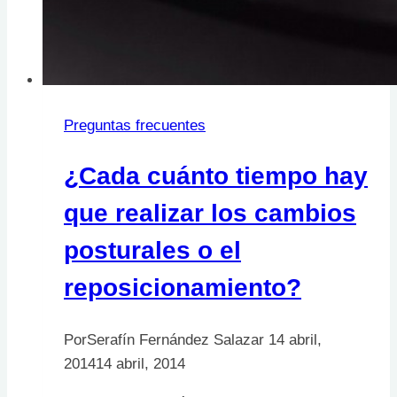
Preguntas frecuentes
¿Cada cuánto tiempo hay
que realizar los cambios
posturales o el
reposicionamiento?
Por
Serafín Fernández Salazar
14 abril,
2014
14 abril, 2014