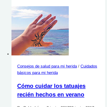
si
ya
hay
una
úlcera?
Consejos de salud para mi herida
/
Cuidados
básicos para mi herida
Cómo cuidar los tatuajes
recién hechos en verano