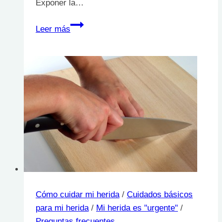
Exponer la…
¿Dejar
Leer más
la
herida
al
aire
y
al
sol
la
cierra
antes?
Cómo cuidar mi herida
/
Cuidados básicos
para mi herida
/
Mi herida es "urgente"
/
Preguntas frecuentes