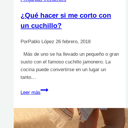
¿Qué hacer si me corto con
un cuchillo?
Por
Pablo López
26 febrero, 2018
Más de uno se ha llevado un pequeño o gran
susto con el famoso cuchillo jamonero. La
cocina puede convertirse en un lugar un
tanto…
¿Qué
Leer más
hacer
si
me
corto