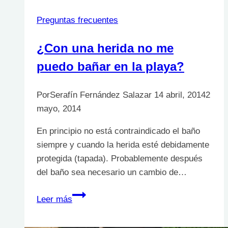
Preguntas frecuentes
¿Con una herida no me
puedo bañar en la playa?
Por
Serafín Fernández Salazar
14 abril, 2014
2
mayo, 2014
En principio no está contraindicado el baño
siempre y cuando la herida esté debidamente
protegida (tapada). Probablemente después
del baño sea necesario un cambio de…
¿Con
Leer más
una
herida