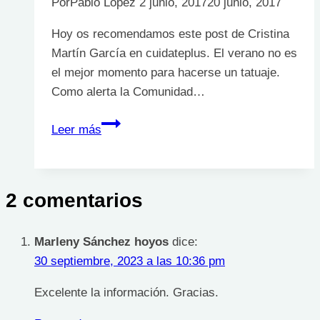
Por
Pablo López
2 junio, 2017
20 junio, 2017
Hoy os recomendamos este post de Cristina
Martín García en cuidateplus. El verano no es
el mejor momento para hacerse un tatuaje.
Como alerta la Comunidad…
Cómo
Leer más
cuidar
los
tatuajes
2 comentarios
recién
hechos
en
Marleny Sánchez hoyos
dice:
verano
30 septiembre, 2023 a las 10:36 pm
Excelente la información. Gracias.