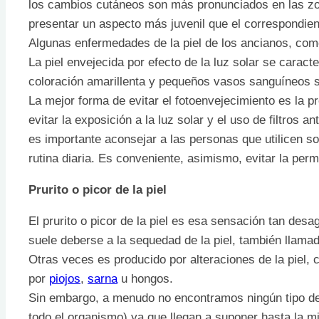
los cambios cutáneos son más pronunciados en las zona
presentar un aspecto más juvenil que el correspondien
Algunas enfermedades de la piel de los ancianos, com
La piel envejecida por efecto de la luz solar se carac
coloración amarillenta y pequeños vasos sanguíneos s
La mejor forma de evitar el fotoenvejecimiento es la 
evitar la exposición a la luz solar y el uso de filtros 
es importante aconsejar a las personas que utilicen so
rutina diaria. Es conveniente, asimismo, evitar la perm
Prurito o picor de la piel
El prurito o picor de la piel es esa sensación tan de
suele deberse a la sequedad de la piel, también llamad
Otras veces es producido por alteraciones de la piel,
por
piojos
,
sarna
u hongos.
Sin embargo, a menudo no encontramos ningún tipo de l
todo el organismo) ya que llegan a suponer hasta la mit