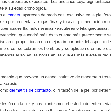
s corporales expuestas. Los ancianos cuya pigmentación o e
te a su edad cronológica.
o el
cáncer
, aparecen de modo casi exclusivo en la piel fot
teriza por presentar arrugas finas y toscas, pigmentación m
uperficiales llamados arañas vasculares o telangiectasias.
prevención, que tendrá más éxito cuanto más precozmente se
antisolares proporcionan una mejora importante del aspecto de
mbreros, se cubran los hombros y se apliquen cremas protect
anencia al sol en las horas en las que es más fuerte la radiac
sagradable que provoca un deseo instintivo de rascarse o fr
a xerosis.
 como
dermatitis de contacto
, o irritación de la piel por det
esión en la piel y nos planteamos el estudio de enfermedad
ad de los casos de lo que llamamos “prurito sine materiae”, 