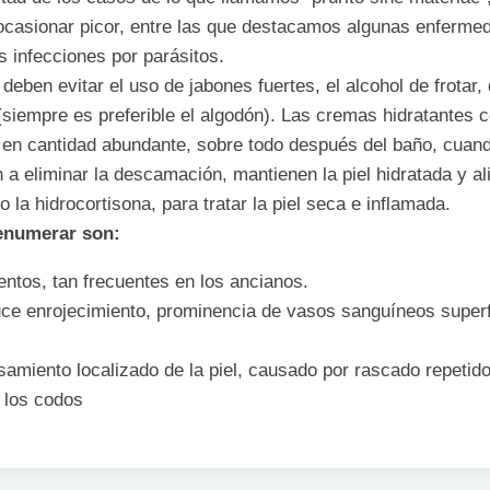
asionar picor, entre las que destacamos algunas enfermeda
s infecciones por parásitos.
s deben evitar el uso de jabones fuertes, el alcohol de frota
(siempre es preferible el algodón). Las cremas hidratantes 
 y en cantidad abundante, sobre todo después del baño, cua
 a eliminar la descamación, mantienen la piel hidratada y a
la hidrocortisona, para tratar la piel seca e inflamada.
 enumerar son:
ntos, tan frecuentes en los ancianos.
uce enrojecimiento, prominencia de vasos sanguíneos superf
amiento localizado de la piel, causado por rascado repetido, q
y los codos