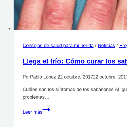
Consejos de salud para mi herida
/
Noticias
/
Pre
Llega el frío: Cómo curar los s
Por
Pablo López
22 octubre, 2017
22 octubre, 201
Cuáles son los síntomas de los sabañones Al igua
problemas…
Llega
Leer más
el
frío: