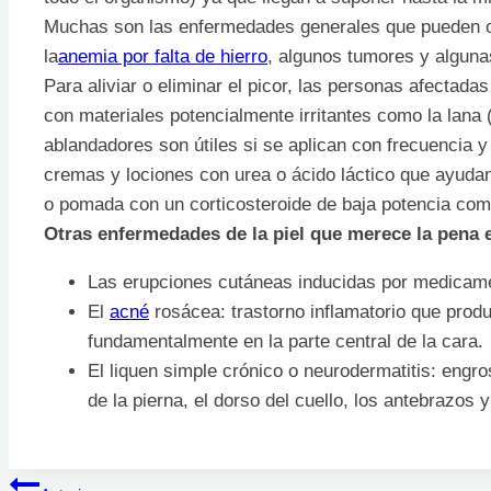
Muchas son las enfermedades generales que pueden oc
la
anemia por falta de hierro
, algunos tumores y alguna
Para aliviar o eliminar el picor, las personas afectada
con materiales potencialmente irritantes como la lana 
ablandadores son útiles si se aplican con frecuencia
cremas y lociones con urea o ácido láctico que ayudan
o pomada con un corticosteroide de baja potencia como 
Otras enfermedades de la piel que merece la pena
Las erupciones cutáneas inducidas por medicame
El
acné
rosácea: trastorno inflamatorio que prod
fundamentalmente en la parte central de la cara.
El liquen simple crónico o neurodermatitis: engros
de la pierna, el dorso del cuello, los antebrazos 
Navegación