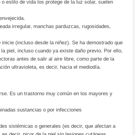
stilo de vida los protege de la luz solar, suelen
oenvejecida.
oteada irregular, manchas parduzcas, rugosidades,
 inicie (incluso desde la niñez). Se ha demostrado que
 la piel, incluso cuando ya existe daño previo. Por ello,
oras antes de salir al aire libre, como parte de la
ión ultravioleta, es decir, hacia el mediodía.
otarse. Es un trastorno muy común en los mayores y
erminadas sustancias o por infecciones
es sistémicas o generales (es decir, que afectan a
es decir, picor de la piel sin lesiones cutáneas.