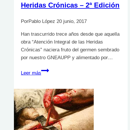
Heridas Crónicas – 2ª Edición
Por
Pablo López
20 junio, 2017
Han trascurrido trece años desde que aquella
obra “Atención Integral de las Heridas
Crónicas” naciera fruto del germen sembrado
por nuestro GNEAUPP y alimentado por…
Atención
Leer más
Integral
de
las
Heridas
Crónicas
–
2ª