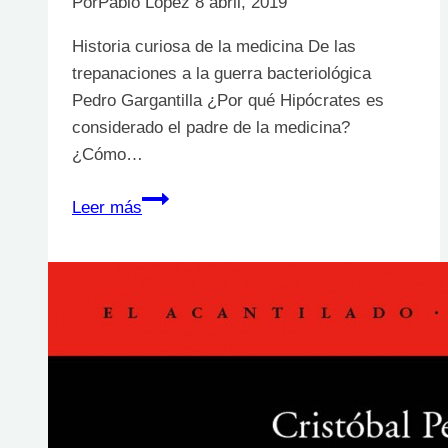
Por
Pablo López
8 abril, 2019
Historia curiosa de la medicina De las
trepanaciones a la guerra bacteriológica
Pedro Gargantilla ¿Por qué Hipócrates es
considerado el padre de la medicina?
¿Cómo…
Historia
Leer más
curiosa
de
la
medicina