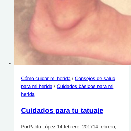
pies
Cómo cuidar mi herida
/
Consejos de salud
para mi herida
/
Cuidados básicos para mi
herida
Cuidados para tu tatuaje
Por
Pablo López
14 febrero, 2017
14 febrero,