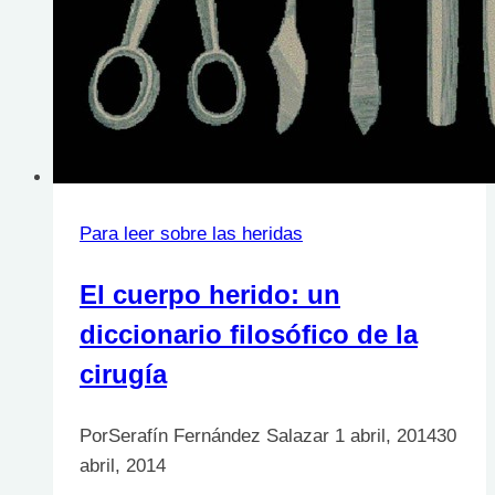
Para leer sobre las heridas
El cuerpo herido: un
diccionario filosófico de la
cirugía
Por
Serafín Fernández Salazar
1 abril, 2014
30
abril, 2014