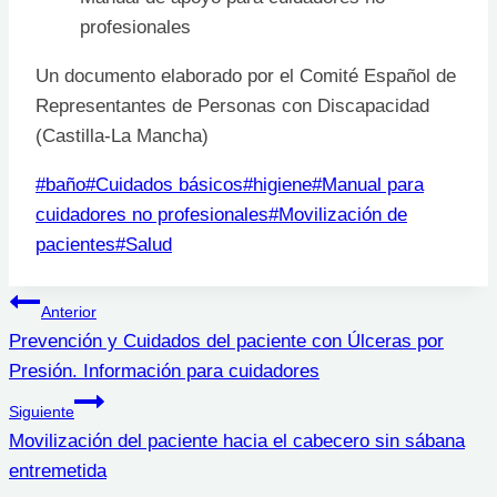
profesionales
Un documento elaborado por el Comité Español de
Representantes de Personas con Discapacidad
(Castilla-La Mancha)
Etiquetas
#
baño
#
Cuidados básicos
#
higiene
#
Manual para
de
cuidadores no profesionales
#
Movilización de
la
pacientes
#
Salud
entrada:
Navegación
Anterior
Prevención y Cuidados del paciente con Úlceras por
de
Presión. Información para cuidadores
entradas
Siguiente
Movilización del paciente hacia el cabecero sin sábana
entremetida