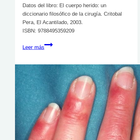
Datos del libro: El cuerpo herido: un
diccionario filosófico de la cirugía. Critobal
Pera, El Acantilado, 2003.
ISBN: 9788495359209
El
Leer más
cuerpo
herido:
un
diccionario
filosófico
de
la
cirugía