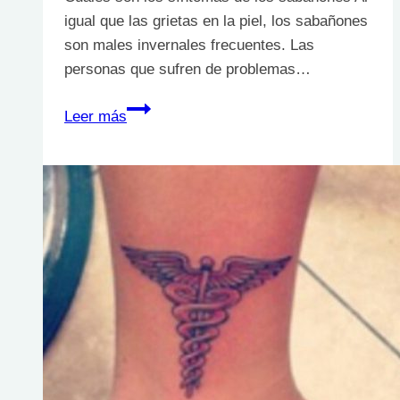
igual que las grietas en la piel, los sabañones
son males invernales frecuentes. Las
personas que sufren de problemas…
Llega
Leer más
el
frío:
Cómo
curar
los
sabañones
de
las
manos
y
de
los