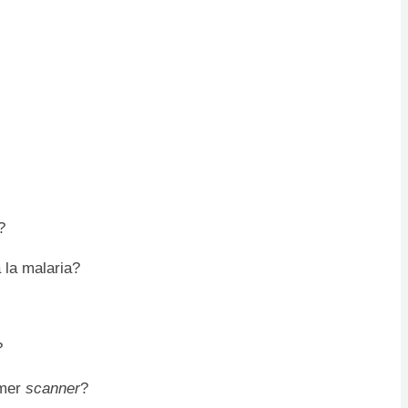
?
 la malaria?
?
imer
scanner
?