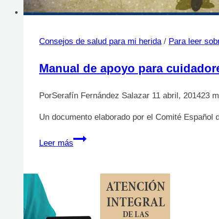
Consejos de salud para mi herida
/
Para leer sob
Manual de apoyo para cuidadore
Por
Serafín Fernández Salazar
11 abril, 2014
23 m
Un documento elaborado por el Comité Español 
Manual
Leer más
de
apoyo
para
cuidadores
no
profesionales