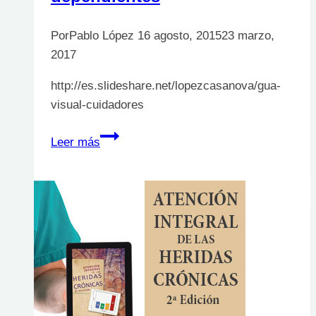
Por
Pablo López
16 agosto, 2015
23 marzo,
2017
http://es.slideshare.net/lopezcasanova/gua-
visual-cuidadores
Guía
Leer más
visual
para
cuidadores
no
profesionales
para
cuidados
de
personas