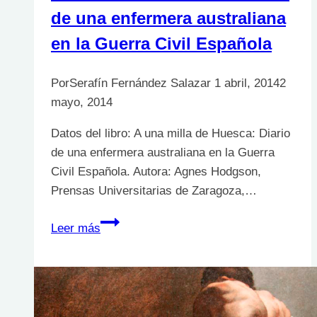
de una enfermera australiana
en la Guerra Civil Española
Por
Serafín Fernández Salazar
1 abril, 2014
2
mayo, 2014
Datos del libro: A una milla de Huesca: Diario
de una enfermera australiana en la Guerra
Civil Española. Autora: Agnes Hodgson,
Prensas Universitarias de Zaragoza,…
A
Leer más
una
milla
de
Huesca:
Diario