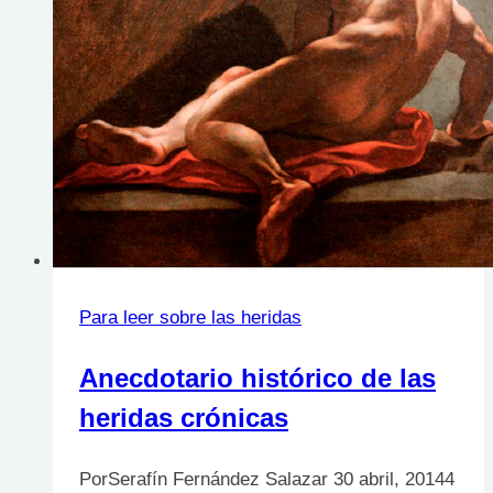
de
una
enfermera
australiana
en
la
Guerra
Civil
Española
Para leer sobre las heridas
Anecdotario histórico de las
heridas crónicas
Por
Serafín Fernández Salazar
30 abril, 2014
4