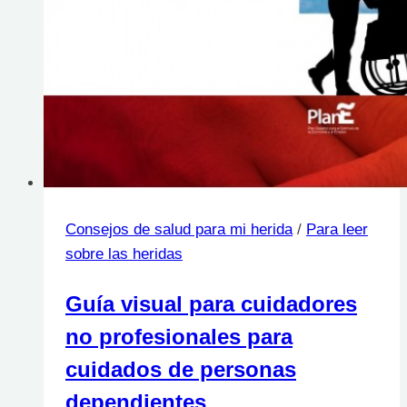
Consejos de salud para mi herida
/
Para leer
sobre las heridas
Guía visual para cuidadores
no profesionales para
cuidados de personas
dependientes