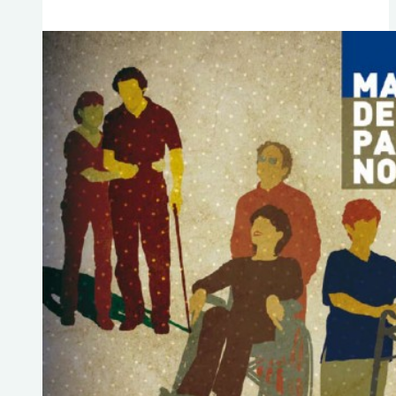
de
las
Heridas
Crónicas
–
2ª
Edición