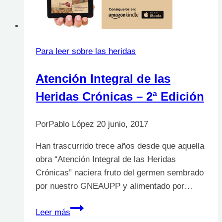
dependientes
Para leer sobre las heridas
Atención Integral de las
Heridas Crónicas – 2ª Edición
Por
Pablo López
20 junio, 2017
Han trascurrido trece años desde que aquella
obra “Atención Integral de las Heridas
Crónicas” naciera fruto del germen sembrado
por nuestro GNEAUPP y alimentado por…
Atención
Leer más
Integral