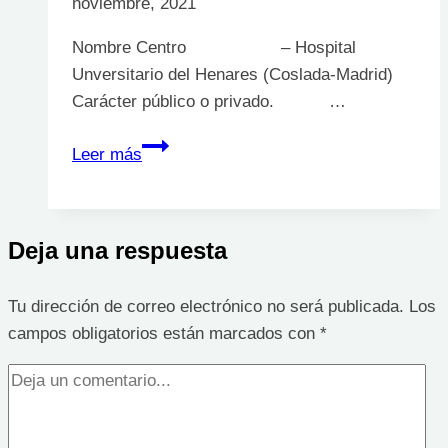
noviembre, 2021
Nombre Centro – Hospital
Unversitario del Henares (Coslada-Madrid)
Carácter público o privado. …
Unidad
Leer más
Heridas
Crónicas
Hospital
Deja una respuesta
del
Henares
Tu dirección de correo electrónico no será publicada.
Los
campos obligatorios están marcados con
*