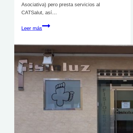
Asociativa) pero presta servicios al
CATSalut, así…
Unidad
Leer más
vascular
y
heridas
crónicas
en
atención
primária
(UVHAP)
del
EAP
Sarrià-
Vallplasa