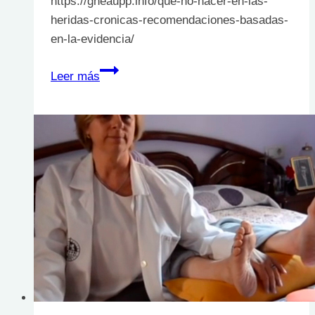
https://gneaupp.info/que-no-hacer-en-las-
heridas-cronicas-recomendaciones-basadas-
en-la-evidencia/
Qué
Leer más
«no
hacer»
en
las
heridas