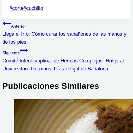
Etiquetas
#
corte
#
cuchillo
de
Navegación
la
Anterior
entrada:
Llega el frío: Cómo curar los sabañones de las manos y
de
de los pies
entradas
Siguiente
Comité Interdisciplinar de Heridas Complejas. Hospital
Universitari Germans Trías i Pujol de Badalona
Publicaciones Similares