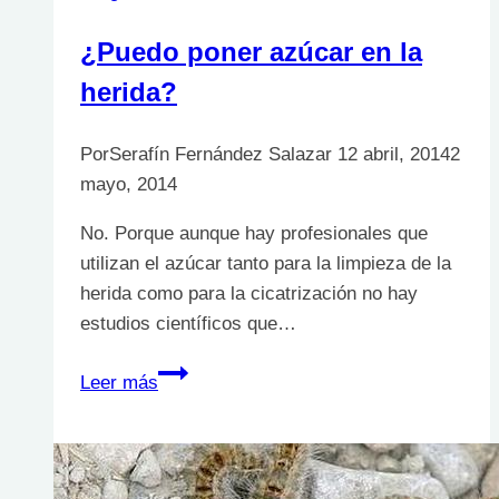
¿Puedo poner azúcar en la
herida?
Por
Serafín Fernández Salazar
12 abril, 2014
2
mayo, 2014
No. Porque aunque hay profesionales que
utilizan el azúcar tanto para la limpieza de la
herida como para la cicatrización no hay
estudios científicos que…
¿Puedo
Leer más
poner
azúcar
en
la