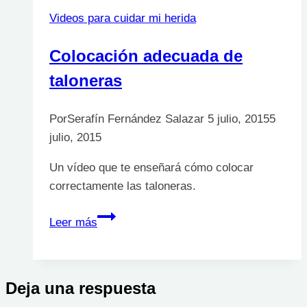
Videos para cuidar mi herida
Colocación adecuada de
taloneras
Por
Serafín Fernández Salazar
5 julio, 2015
5
julio, 2015
Un vídeo que te enseñará cómo colocar
correctamente las taloneras.
Colocación
Leer más
adecuada
de
taloneras
Deja una respuesta