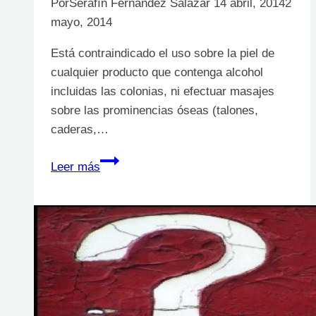
Por
Serafín Fernández Salazar
14 abril, 2014
2
mayo, 2014
Está contraindicado el uso sobre la piel de
cualquier producto que contenga alcohol
incluidas las colonias, ni efectuar masajes
sobre las prominencias óseas (talones,
caderas,…
¿Que
Leer más
recomendaciones
sobre
las
heridas
la
investigación
no
desmentiría?