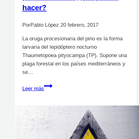
hacer?
Por
Pablo López
20 febrero, 2017
La oruga procesionaria del pino es la forma
larvaria del lepidóptero nocturno
Thaumetopoea pityocampa (TP). Supone una
plaga forestal en los países mediterráneos y
se…
Urticaria
Leer más
de
la
oruga
procesionaria:
¿qué
puedo