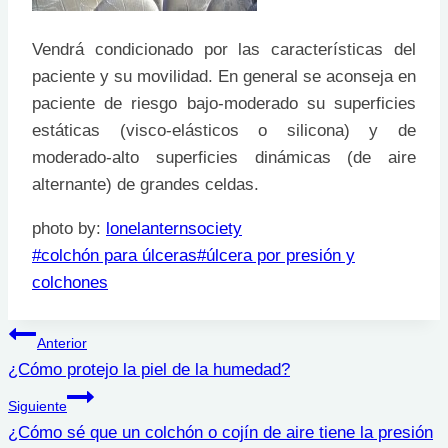
Vendrá condicionado por las características del
paciente y su movilidad. En general se aconseja en
paciente de riesgo bajo-moderado su superficies
estáticas (visco-elásticos o silicona) y de
moderado-alto superficies dinámicas (de aire
alternante) de grandes celdas.
photo by:
lonelanternsociety
Etiquetas
#
colchón para úlceras
#
úlcera por presión y
de
colchones
la
Navegación
entrada:
Anterior
¿Cómo protejo la piel de la humedad?
de
Siguiente
entradas
¿Cómo sé que un colchón o cojín de aire tiene la presión