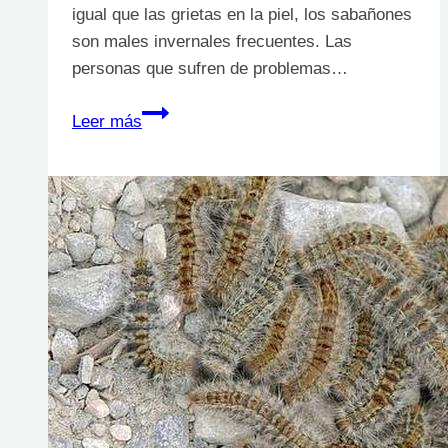
igual que las grietas en la piel, los sabañones
son males invernales frecuentes. Las
personas que sufren de problemas…
Llega
Leer más
el
frío:
Cómo
curar
los
sabañones
de
las
manos
y
de
los