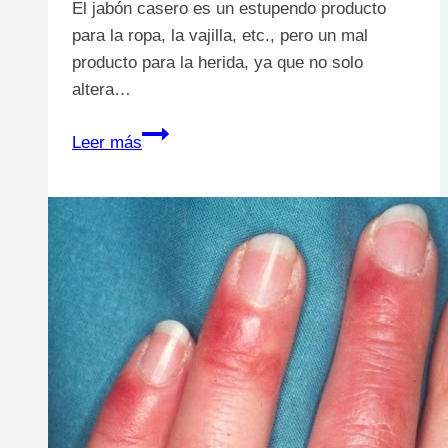
El jabón casero es un estupendo producto
para la ropa, la vajilla, etc., pero un mal
producto para la herida, ya que no solo
altera…
¿Es
Leer más
bueno
lavar
las
heridas
con
jabón
casero?