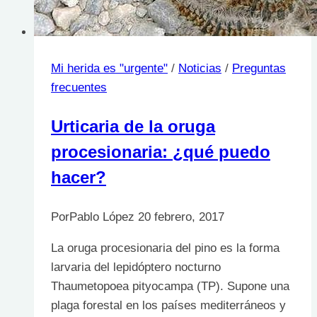
pies
Mi herida es "urgente"
/
Noticias
/
Preguntas
frecuentes
Urticaria de la oruga
procesionaria: ¿qué puedo
hacer?
Por
Pablo López
20 febrero, 2017
La oruga procesionaria del pino es la forma
larvaria del lepidóptero nocturno
Thaumetopoea pityocampa (TP). Supone una
plaga forestal en los países mediterráneos y