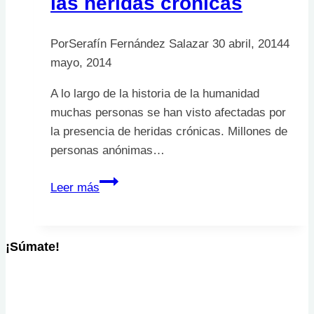
las heridas crónicas
Por
Serafín Fernández Salazar
30 abril, 2014
4
mayo, 2014
A lo largo de la historia de la humanidad
muchas personas se han visto afectadas por
la presencia de heridas crónicas. Millones de
personas anónimas…
Anecdotario
Leer más
histórico
de
las
¡Súmate!
heridas
crónicas