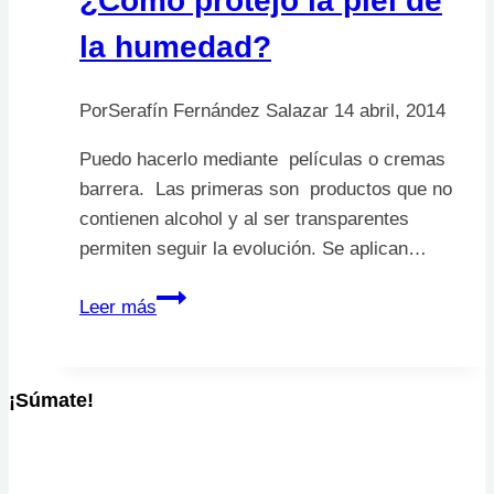
¿Cómo protejo la piel de
la humedad?
Por
Serafín Fernández Salazar
14 abril, 2014
Puedo hacerlo mediante películas o cremas
barrera. Las primeras son productos que no
contienen alcohol y al ser transparentes
permiten seguir la evolución. Se aplican…
¿Cómo
Leer más
protejo
la
piel
¡Súmate!
de
la
humedad?