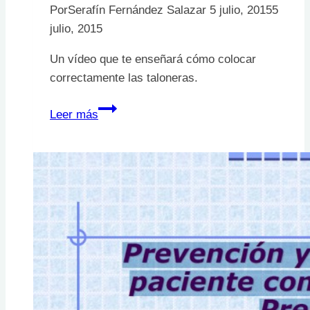
Por
Serafín Fernández Salazar
5 julio, 2015
5
julio, 2015
Un vídeo que te enseñará cómo colocar
correctamente las taloneras.
Colocación
Leer más
adecuada
de
taloneras