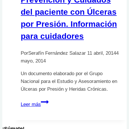
del paciente con Úlceras
por Presión. Información
para cuidadores
Por
Serafín Fernández Salazar
11 abril, 2014
4
mayo, 2014
Un documento elaborado por el Grupo
Nacional para el Estudio y Asesoramiento en
Úlceras por Presión y Heridas Crónicas.
Prevención
Leer más
y
Cuidados
del
¡Súmate!