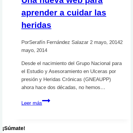
Una nueva web para
aprender a cuidar las
heridas
Por
Serafín Fernández Salazar
2 mayo, 2014
2
mayo, 2014
Desde el nacimiento del Grupo Nacional para
el Estudio y Asesoramiento en Ulceras por
presión y Heridas Crónicas (GNEAUPP)
ahora hace dos décadas, no hemos…
Una
Leer más
nueva
web
para
¡Súmate!
aprender