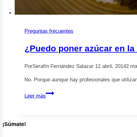
Preguntas frecuentes
¿Puedo poner azúcar en la
Por
Serafín Fernández Salazar
12 abril, 2014
2 ma
No. Porque aunque hay profesionales que utilizan
¿Puedo
Leer más
poner
azúcar
en
¡Súmate!
la
herida?