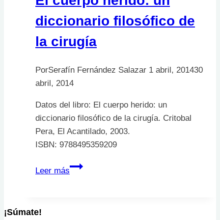
El cuerpo herido: un
diccionario filosófico de
la cirugía
Por
Serafín Fernández Salazar
1 abril, 2014
30
abril, 2014
Datos del libro: El cuerpo herido: un
diccionario filosófico de la cirugía. Critobal
Pera, El Acantilado, 2003.
ISBN: 9788495359209
El
Leer más
cuerpo
herido:
un
¡Súmate!
diccionario