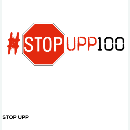
de
una
enfermera
australiana
en
la
Guerra
Civil
Española
STOP UPP